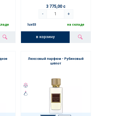
льность, придаст уверенности
и оставит
ернее мероприятие или подарок для близких.
3 775,00 с
-
+
кладе
lux03
на складе
в корзину
дное
Люксовый парфюм - Рубиновый
шёпот