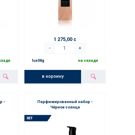
1 275,00 с
-
+
кладе
lux08g
на складе
в корзину
р -
Парфюмированный набор -
Чёрное солнце