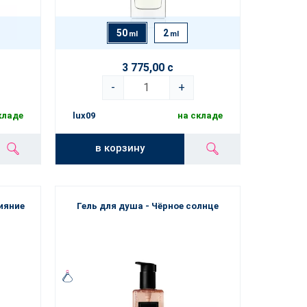
50
2
ml
ml
3 775,00 с
-
+
кладе
lux09
на складе
в корзину
ияние
Гель для душа - Чёрное солнце