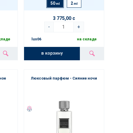
50
2
ml
ml
3 775,00 с
-
+
кладе
lux06
на складе
в корзину
ное
Люксовый парфюм - Сияние ночи