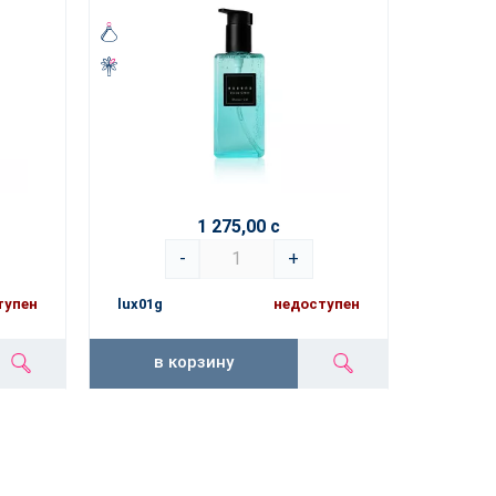
1 275,00 с
-
+
тупен
lux01g
недоступен
в корзину