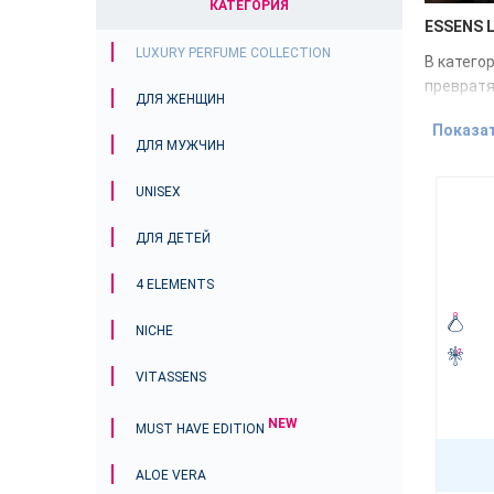
КАТЕГОРИЯ
ESSENS L
LUXURY PERFUME COLLECTION
В катего
превратя
ДЛЯ ЖЕНЩИН
ароматам
Показа
Роскош
ДЛЯ МУЖЧИН
Откройте
UNISEX
древесны
парфюме
ДЛЯ ДЕТЕЙ
звучания
Почему
4 ELEMENTS
NICHE
Luxury P
VITASSENS
выс
дли
NEW
MUST HAVE EDITION
ун
эле
ALOE VERA