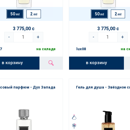
50
2
50
2
ml
ml
ml
ml
3 775,00 с
3 775,00 с
-
+
-
+
7
на складе
lux08
на с
в корзину
в корзину
совый парфюм - Дух Запада
Гель для душа - Звёздное с