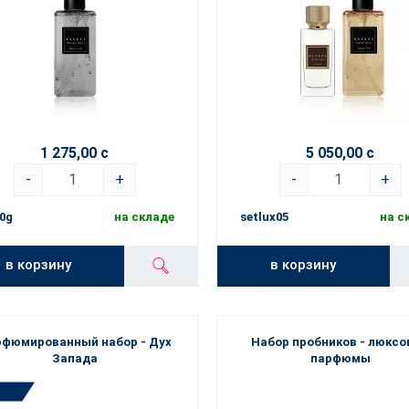
1 275,00 с
5 050,00 с
-
+
-
+
0g
на складе
setlux05
на с
в корзину
в корзину
фюмированный набор - Дух
Набор пробников - люкс
Запада
парфюмы