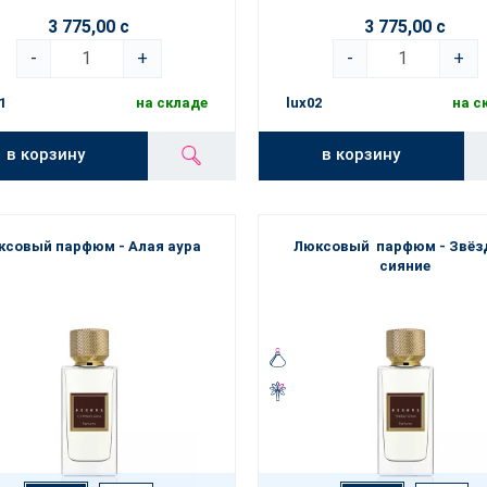
но подобранный
роскошный аромат подчеркнёт вашу индивидуа
емое впечатление в любой ситуации — будь то рабочий день, веч
3 775,00 с
3 775,00 с
-
+
-
+
1
на складе
lux02
на с
в корзину
в корзину
ксовый парфюм - Алая аура
Люксовый парфюм - Звёз
сияние