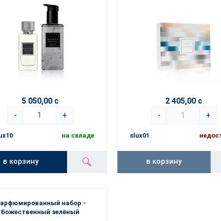
5 050,00 с
2 405,00 с
-
+
-
+
ux10
на складе
slux01
недос
в корзину
в корзину
арфюмированный набор -
Божественный зелёный