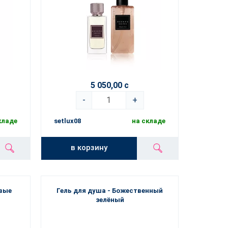
5 050,00 с
-
+
кладе
setlux08
на складе
в корзину
овые
Гель для душа - Божественный
зелёный