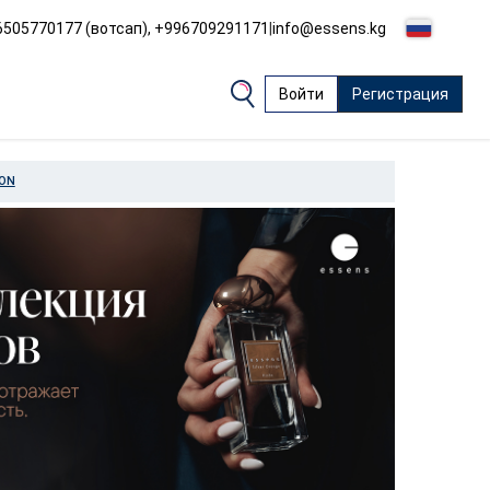
505770177 (вотсап), +996709291171
|
info@essens.kg
Войти
Регистрация
ION