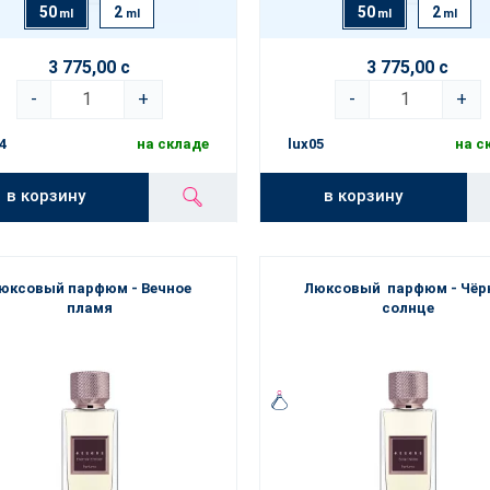
50
2
50
2
ml
ml
ml
ml
3 775,00 с
3 775,00 с
-
+
-
+
4
на складе
lux05
на с
в корзину
в корзину
юксовый парфюм - Вечное
Люксовый парфюм - Чёр
пламя
солнце