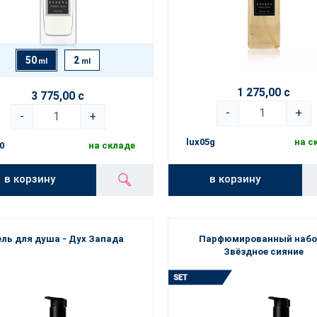
50
2
ml
ml
1 275,00 с
3 775,00 с
-
+
-
+
lux05g
на с
0
на складе
в корзину
в корзину
ель для душа - Дух Запада
Парфюмированный набо
Звёздное сияние