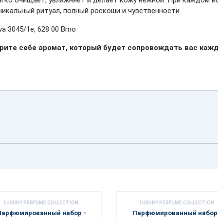
ягко очищает, увлажняет и делает кожу нежной. При каждом 
никальный ритуал, полный роскоши и чувственности.
a 3045/1e, 628 00 Brno
арите себе аромат, который будет сопровождать вас каж
LUXURY PERFUME COLLECTION
LUXURY PERFUME COLLECTION
Парфюмированный набор -
Парфюмированный набор 