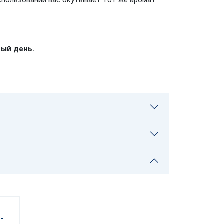
использовании вас окутывает тот же аромат
дый день.
-