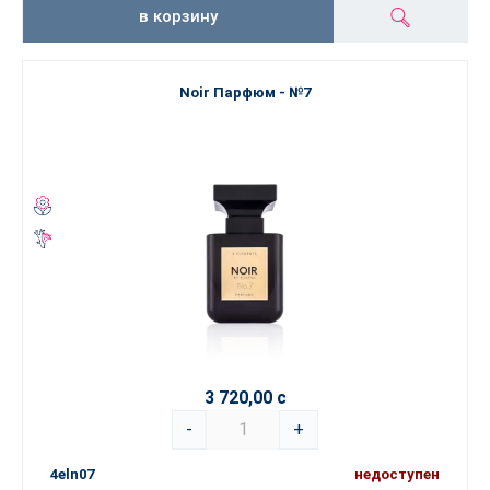
в корзину
Noir Парфюм - №7
3 720,00 с
-
+
4eln07
недоступен