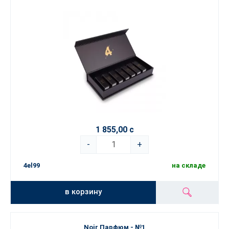
1 855,00 с
-
+
4el99
на складе
в корзину
Noir Парфюм - №1