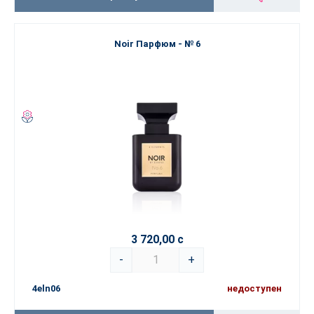
Noir Парфюм - № 6
3 720,00 с
-
+
4eln06
недоступен