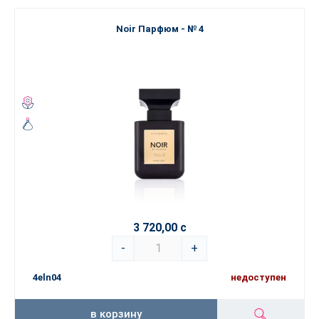
Noir Парфюм - № 4
3 720,00 с
-
+
4eln04
недоступен
в корзину