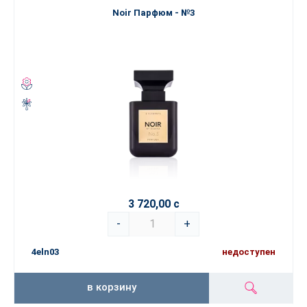
Noir Парфюм - №3
3 720,00 с
-
+
4eln03
недоступен
в корзину