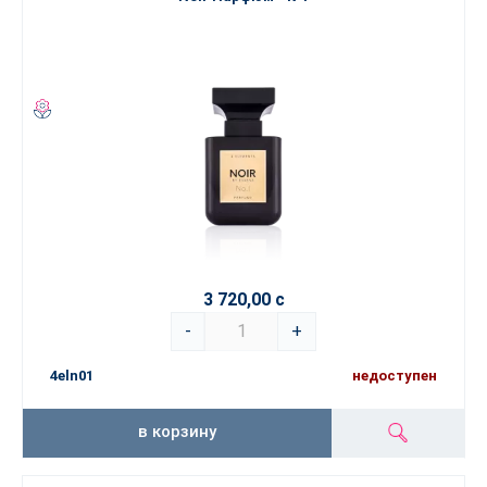
3 720,00 с
-
+
4eln01
недоступен
в корзину