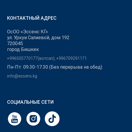
КОНТАКТНЫЙ АДРЕС
ОсОО «Эссенс КГ»
ул. Уркуи Салиевой, дом 192
720045
город Бишкек
+996505770177(вотсап), +996709291171
Пн-Пт: 09.30-17.30 (Без перерыва на обед)
info@essens.kg
СОЦИАЛЬНЫЕ СЕТИ