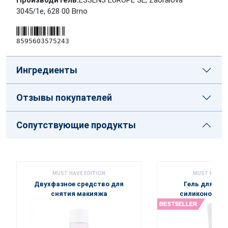
Производитель:
ESSENS EUROPE SE, Zaoralova
3045/1e, 628 00 Brno
8595603575243
Ингредиенты
Отзывы покупателей
Сопутствующие продукты
MUST HAVE EDITION
MUST HAVE E
Двухфазное средство для
Гель для ум
снятия макияжа
силиконовой 