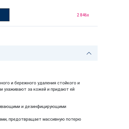
у
2 846
x
ного и бережного удаления стойкого и
ии ухаживают за кожей и придают ей
каивающими и дезинфицирующими
ми, предотвращает массивную потерю