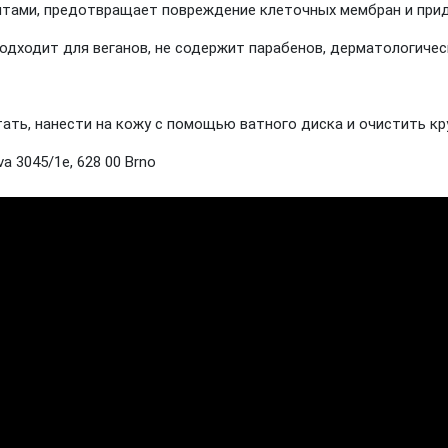
тами, предотвращает повреждение клеточных мембран и прид
одходит для веганов, не содержит парабенов, дерматологиче
ать, нанести на кожу с помощью ватного диска и очистить к
a 3045/1e, 628 00 Brno