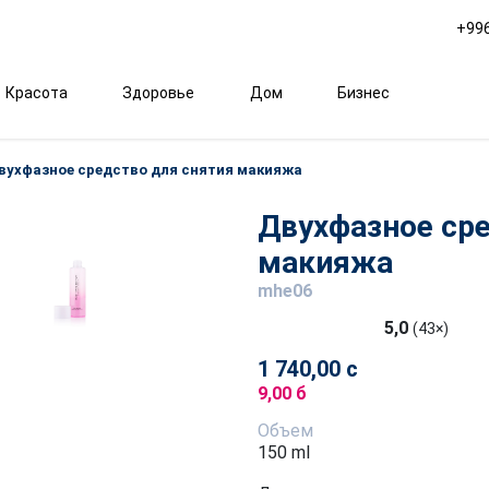
+996
Красота
Здоровье
Дом
Бизнес
вухфазное средство для снятия макияжа
Двухфазное сре
макияжа
mhe06
5,0
(43×)
1 740,00 с
9,00 б
Объем
150 ml