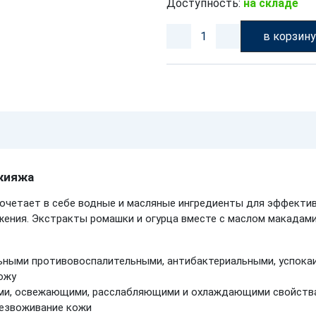
Доступность:
на складе
в корзин
кияжа
очетает в себе водные и масляные ингредиенты для эффектив
жения. Экстракты ромашки и огурца вместе с маслом макадам
ьными противовоспалительными, антибактериальными, успо
кожу
и, освежающими, расслабляющими и охлаждающими свойства
безвоживание кожи