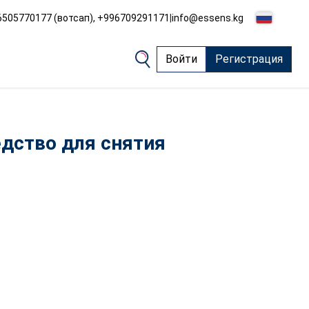
505770177 (вотсап), +996709291171
|
info@essens.kg
Войти
Регистрация
дство для снятия