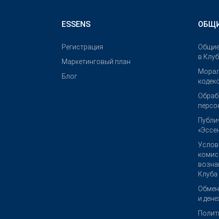
ESSENS
ОБЩИ
Pегистрация
Общие
в Клу
Маркетинговый план
Морал
Блог
кодек
Обраб
персо
Публи
«Эссен
Услов
комис
возна
Клуба
Обмен
и ден
Полит