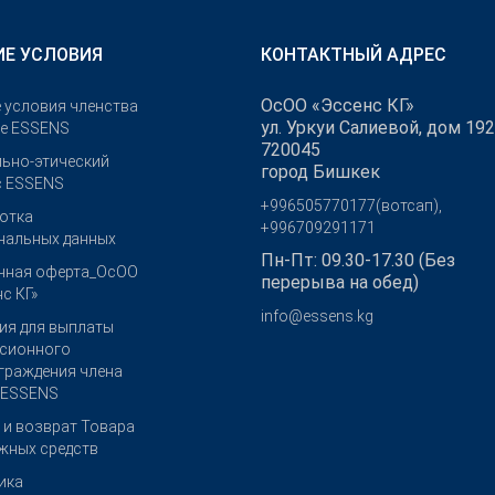
Е УСЛОВИЯ
КОНТАКТНЫЙ АДРЕС
ОсОО «Эссенс КГ»
 условия членства
ул. Уркуи Салиевой, дом 192
бе ESSENS
720045
ьно-этический
город Бишкек
с ESSENS
+996505770177(вотсап),
отка
+996709291171
нальных данных
Пн-Пт: 09.30-17.30 (Без
чная оферта_ОсОО
перерыва на обед)
с КГ»
info@essens.kg
ия для выплаты
сионного
граждения члена
 ESSENS
 и возврат Товара
ежных средств
ика