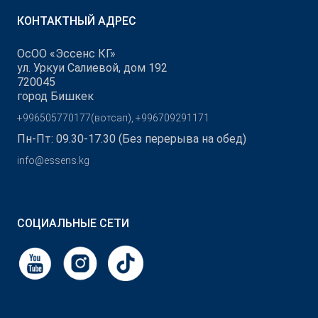
КОНТАКТНЫЙ АДРЕС
ОсОО «Эссенс КГ»
ул. Уркуи Салиевой, дом 192
720045
город Бишкек
+996505770177(вотсап), +996709291171
Пн-Пт: 09.30-17.30 (Без перерыва на обед)
info@essens.kg
СОЦИАЛЬНЫЕ СЕТИ