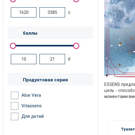
с
баллы
б
Продуктовая серия
ESSENS предла
цель - способ
Aloe Vera
моментами вме
Vitassens
Для детей
Туалет