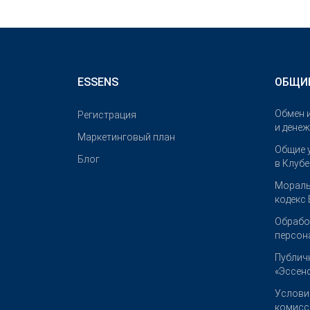
ESSENS
ОБЩИ
Обмен 
Pегистрация
и дене
Маркетинговый план
Общие 
Блог
в Клуб
Мораль
кодекс
Обрабо
персон
Публич
«Эссенс
Услови
комисс