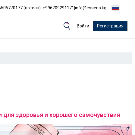
505770177 (вотсап), +996709291171
|
info@essens.kg
Войти
Регистрация
 для здоровья и хорошего самочувствия