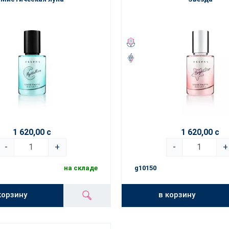
1 620,00 с
1 620,00 с
-
+
-
+
на складе
g10150
корзину
в корзину