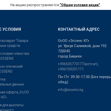
На акцию распространяются
“Общие условия акции”
.
Е УСЛОВИЯ
КОНТАКТНЫЙ АДРЕС
ОсОО «Эссенс КГ»
и возврат Товара
жных средств
ул. Уркуи Салиевой, дом 192
720045
условия членства
город Бишкек
е ESSENS
+996505770177(вотсап),
но-этический
+996709291171
 ESSENS
Пн-Пт: 09.30-17.30 (Без перер
тка
обед)
альных данных
info@essens.kg
ная оферта_ОсОО
 КГ»
я для выплаты
ионного