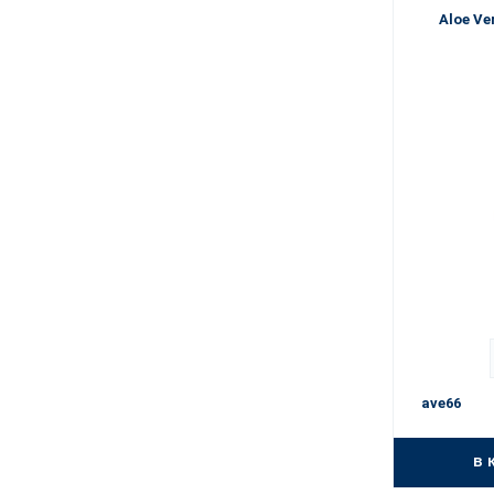
Aloe Ve
ave66
в 