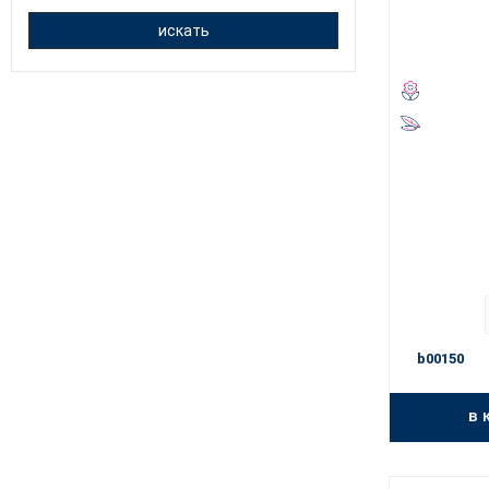
искать
b00150
в 