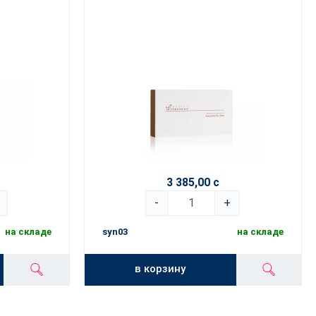
3 385,00 с
-
+
на складе
syn03
на складе
в корзину