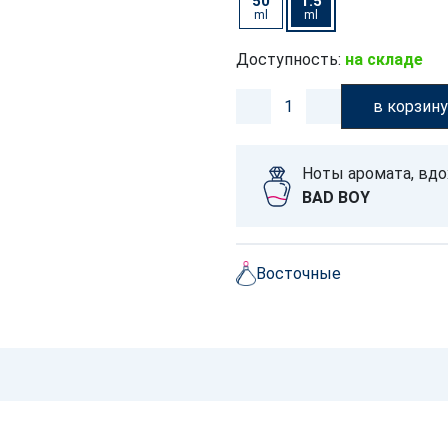
50
1.5
ml
ml
Доступность:
на складе
в корзин
Ноты аромата, вд
BAD BOY
Восточные