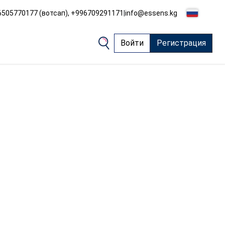
505770177 (вотсап), +996709291171
|
info@essens.kg
Войти
Регистрация