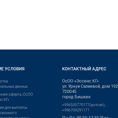
Е УСЛОВИЯ
КОНТАКТНЫЙ АДРЕС
ОсОО «Эссенс КГ»
отка
ул. Уркуи Салиевой, дом 192
нальных данных
720045
чная оферта_ОсОО
город Бишкек
с КГ»
+996505770177(вотсап),
ия для выплаты
+996709291171
сионного
Пн-Пт: 09.30-17.30 (Без