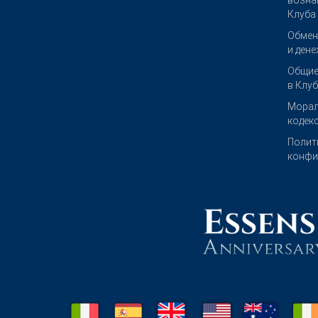
возна
Клуба
Обмен
и ден
Общие
в Клу
Морал
кодек
Полит
конфи