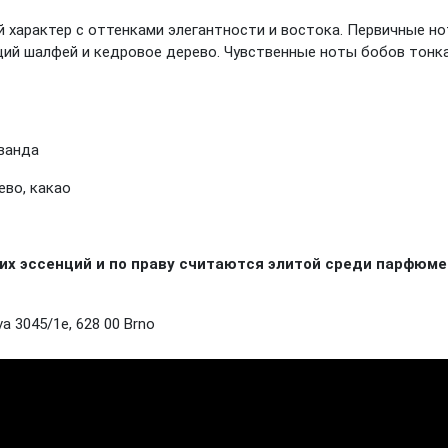
 характер с оттенками элегантности и востока. Первичные н
щий шалфей и кедровое дерево. Чувственные ноты бобов тонка
аванда
ево, какао
х эссенций и по праву считаются элитой среди парфюме
a 3045/1e, 628 00 Brno