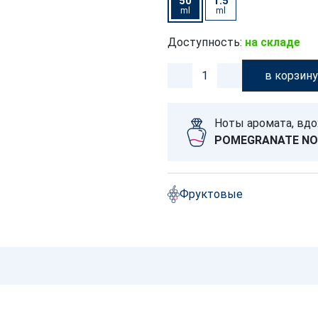
50
1.5
ml
ml
Доступность:
на складе
в корзин
Ноты аромата, вд
POMEGRANATE NO
Фруктовые