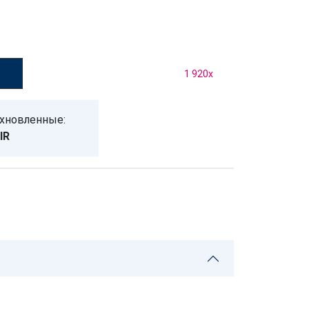
у
1 920
x
охновленные:
IR