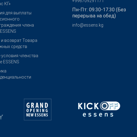
+996709291171
с КГ»
Пн-Пт: 09.30-17.30 (Без
ия для выплаты
перерыва на обед)
сионного
граждения члена
info@essens.kg
 ESSENS
 и возврат Товара
ежных средств
 условия членства
бе ESSENS
ика
денциальности