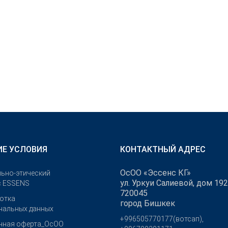
Е УСЛОВИЯ
КОНТАКТНЫЙ АДРЕС
ОсОО «Эссенс КГ»
ьно-этический
ул. Уркуи Салиевой, дом 192
с ESSENS
720045
отка
город Бишкек
нальных данных
+996505770177(вотсап),
чная оферта_ОсОО