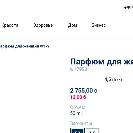
+996
Красота
Здоровье
Дом
Бизнес
арфюм для женщин w179
Парфюм для ж
w17950
4,5
(57×)
2 755,00 с
12,00 б
Объем
50 ml
Варианты