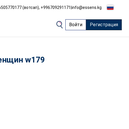
505770177 (вотсап), +996709291171
|
info@essens.kg
Войти
Регистрация
енщин w179