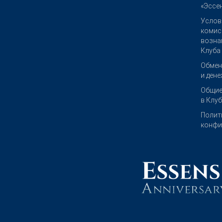
«Эссен
Услов
комис
возна
Клуба
Обмен
и ден
Общие
в Клу
Полит
конфи