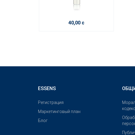
40,00 с
ESSENS
ОБЩИ
Pегистрация
Морал
кодек
Маркетинговый план
Обраб
Блог
персо
Публи