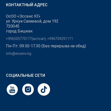
КОНТАКТНЫЙ АДРЕС
ОсОО «Эссенс КГ»
ул. Уркуи Салиевой, дом 192
720045
город Бишкек
+996505770177(вотсап), +996709291171
Пн-Пт: 09.30-17.30 (Без перерыва на обед)
info@essens.kg
СОЦИАЛЬНЫЕ СЕТИ