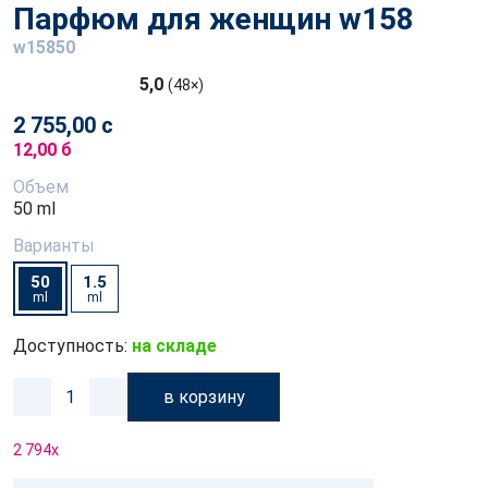
Парфюм для женщин w158
w15850
5,0
(48×)
2 755,00 с
12,00 б
Объем
50 ml
Варианты
50
1.5
ml
ml
Доступность:
на складе
в корзину
2 794
x