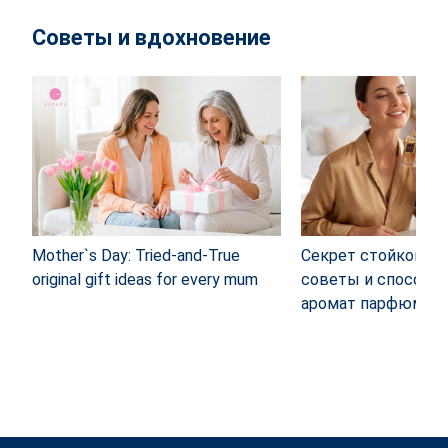
Советы и вдохновение
Mother`s Day: Tried-and-True
Секрет стойкого а
original gift ideas for every mum
советы и способы
аромат парфюма