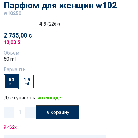
Парфюм для женщин w102
w10250
4,9
(226×)
2 755,00 с
12,00 б
Объем
50 ml
Варианты
50
1.5
ml
ml
Доступность:
на складе
в корзину
9 462
x