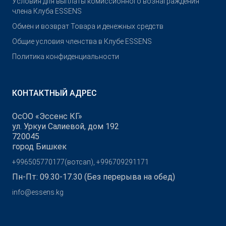
Условия для выплаты комиссионного вознаграждения
члена Клуба ESSENS
Обмен и возврат Товара и денежных средств
Общие условия членства в Клубе ESSENS
Политика конфиденциальности
КОНТАКТНЫЙ АДРЕС
ОсОО «Эссенс КГ»
ул. Уркуи Салиевой, дом 192
720045
город Бишкек
+996505770177(вотсап), +996709291171
Пн-Пт: 09.30-17.30 (Без перерыва на обед)
info@essens.kg