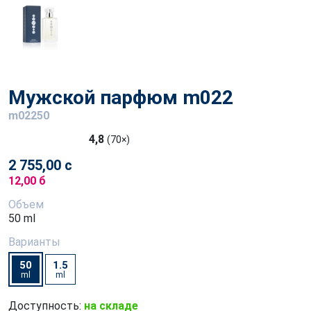
Мужской парфюм m022
m02250
4,8
(70×)
2 755,00 с
12,00 б
Объем
50 ml
Варианты
50
1.5
ml
ml
Доступность:
на складе