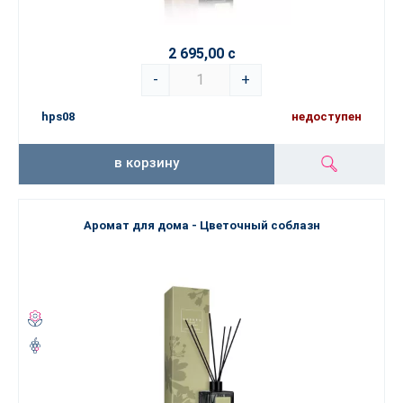
2 695,00 с
-
+
hps08
недоступен
в корзину
Аромат для дома - Цветочный соблазн