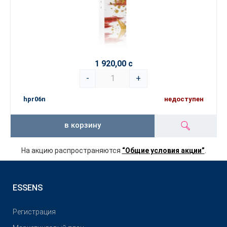
1 920,00 с
-
+
hpr06n
недоступен
в корзину
На акцию распространяются
“Общие условия акции”
.
ESSENS
Pегистрация