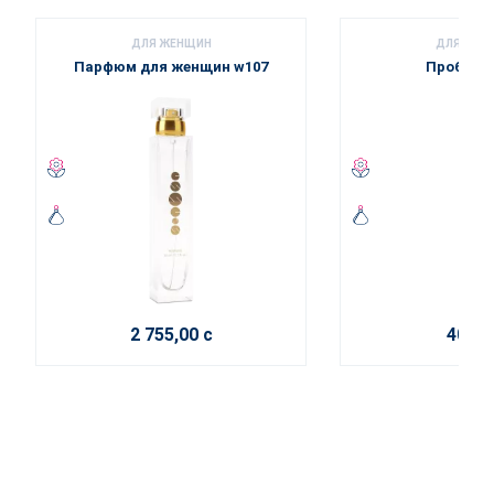
ДЛЯ ЖЕНЩИН
ДЛЯ ЖЕН
Парфюм для женщин w107
Пробник 
2 755,00 с
40,00