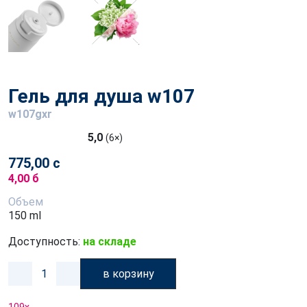
Гель для душа w107
w107gxr
5,0
(6×)
775,00 с
4,00 б
Объем
150 ml
Доступность:
на складе
в корзину