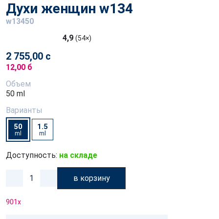
Духи женщин w134
w13450
4,9
(54×)
2 755,00 с
12,00 б
Объем
50 ml
Варианты
50
1.5
ml
ml
Доступность:
на складе
в корзину
901
x