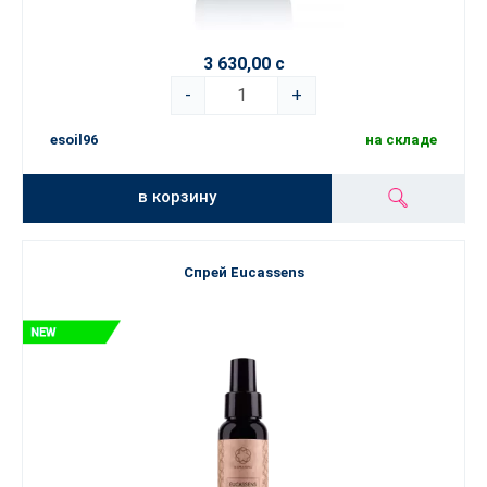
3 630,00 с
-
+
esoil96
на складе
в корзину
Спрей Eucassens