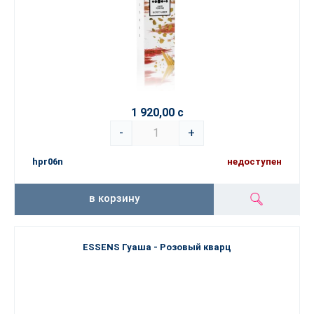
1 920,00 с
-
+
hpr06n
недоступен
в корзину
ESSENS Гуаша - Розовый кварц