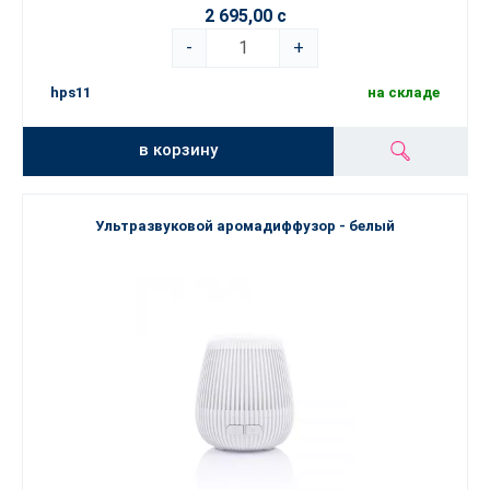
2 695,00 с
-
+
hps11
на складе
в корзину
Ультразвуковой аромадиффузор - белый