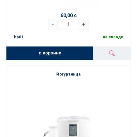
60,00 с
-
+
bp01
на складе
в корзину
Йогуртница