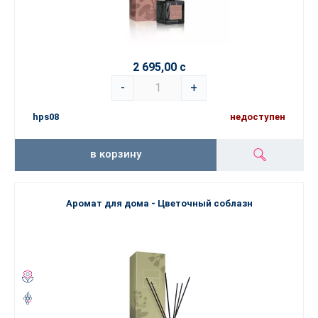
2 695,00 с
-
+
hps08
недоступен
в корзину
Аромат для дома - Цветочный соблазн