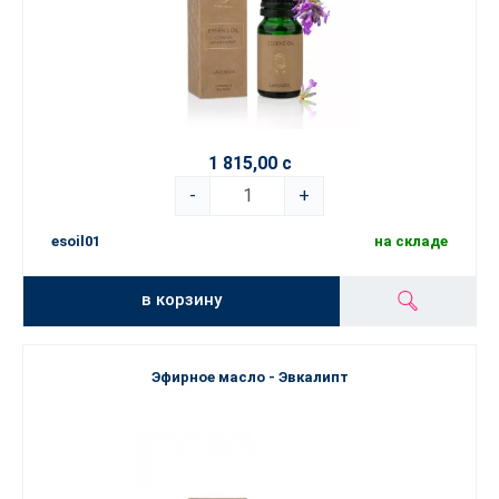
1 815,00 с
-
+
esoil01
на складе
в корзину
Эфирное масло - Эвкалипт