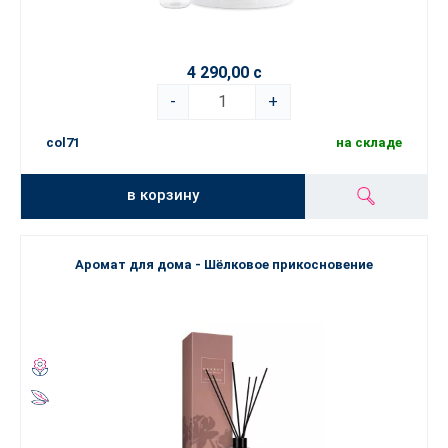
4 290,00 с
-
+
col71
на складе
в корзину
Аромат для дома - Шёлковое прикосновение