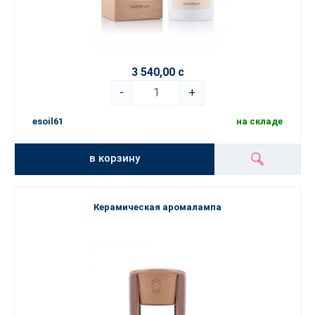
3 540,00 с
-
+
esoil61
на складе
в корзину
Керамическая аромалампа