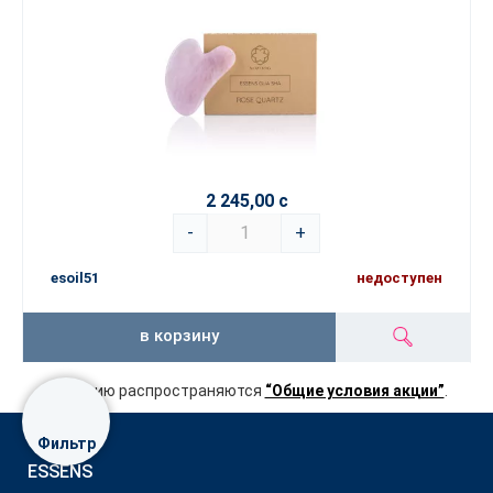
2 245,00 с
-
+
esoil51
недоступен
в корзину
На акцию распространяются
“Общие условия акции”
.
Фильтр
ESSENS