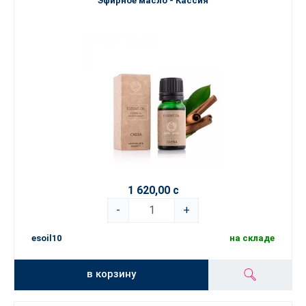
Эфирное масло - Кассия
1 620,00 с
-
+
esoil10
на складе
в корзину