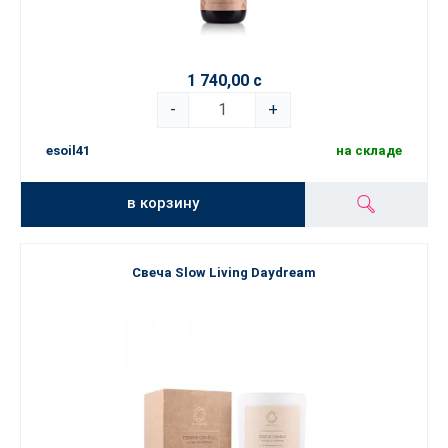
1 740,00 с
-
+
esoil41
на складе
в корзину
Свеча Slow Living Daydream