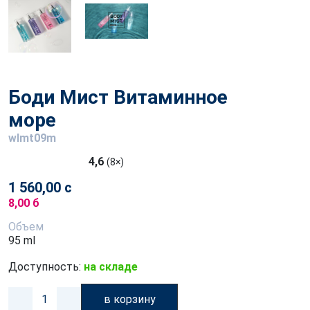
Боди Мист Витаминное
море
wlmt09m
4,6
(8×)
1 560,00 с
8,00 б
Объем
95 ml
Доступность:
на складе
в корзину